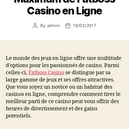
Casino en Ligne
By
admin
18/02/2017
Le monde des jeux en ligne offre une multitude
d’options pour les passionnés de casino. Parmi
celles-ci,
Fatboss Casino
se distingue par sa
large gamme de jeux et ses offres attractives.
Que vous soyez un novice ou un habitué des
casinos en ligne, comprendre comment tirer le
meilleur parti de ce casino peut vous offrir des
heures de divertissement et des gains
potentiels.