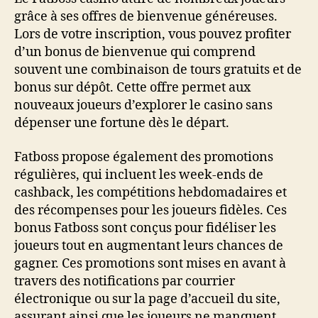
grâce à ses offres de bienvenue généreuses.
Lors de votre inscription, vous pouvez profiter
d’un bonus de bienvenue qui comprend
souvent une combinaison de tours gratuits et de
bonus sur dépôt. Cette offre permet aux
nouveaux joueurs d’explorer le casino sans
dépenser une fortune dès le départ.
Fatboss propose également des promotions
régulières, qui incluent les week-ends de
cashback, les compétitions hebdomadaires et
des récompenses pour les joueurs fidèles. Ces
bonus Fatboss sont conçus pour fidéliser les
joueurs tout en augmentant leurs chances de
gagner. Ces promotions sont mises en avant à
travers des notifications par courrier
électronique ou sur la page d’accueil du site,
assurant ainsi que les joueurs ne manquent