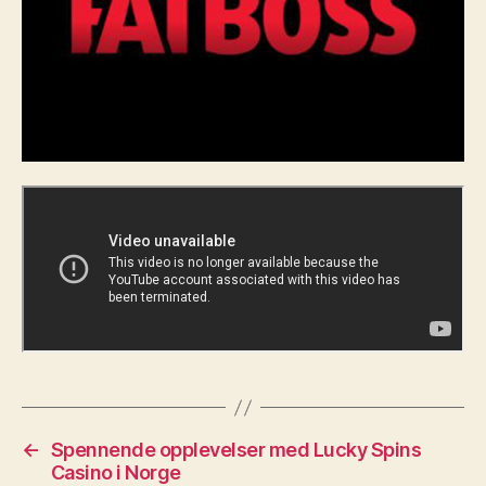
←
Spennende opplevelser med Lucky Spins
Casino i Norge