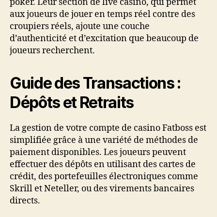
poker. Leur section de live casino, qui permet
aux joueurs de jouer en temps réel contre des
croupiers réels, ajoute une couche
d’authenticité et d’excitation que beaucoup de
joueurs recherchent.
Guide des Transactions :
Dépôts et Retraits
La gestion de votre compte de casino Fatboss est
simplifiée grâce à une variété de méthodes de
paiement disponibles. Les joueurs peuvent
effectuer des dépôts en utilisant des cartes de
crédit, des portefeuilles électroniques comme
Skrill et Neteller, ou des virements bancaires
directs.