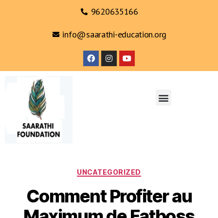
9620635166
info@saarathi-education.org
UNCATEGORIZED
Comment Profiter au
Maximum de Fatboss