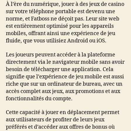
À l’ère du numérique, jouer à des jeux de casino
sur votre téléphone portable est devenu une
norme, et Fatboss ne déçoit pas. Leur site web
est entièrement optimisé pour les appareils
mobiles, offrant ainsi une expérience de jeu
fluide, que vous utilisiez Android ou iOS.
Les joueurs peuvent accéder à la plateforme
directement via le navigateur mobile sans avoir
besoin de télécharger une application. Cela
signifie que l’expérience de jeu mobile est aussi
riche que sur un ordinateur de bureau, avec un
accès complet aux jeux, aux promotions et aux
fonctionnalités du compte.
Cette capacité à jouer en déplacement permet
aux utilisateurs de profiter de leurs jeux
préférés et d’accéder aux offres de bonus où