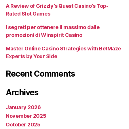
A Review of Grizzly’s Quest Casino’s Top-
Rated Slot Games
I segreti per ottenere il massimo dalle
promozioni di Winspirit Casino
Master Online Casino Strategies with BetMaze
Experts by Your Side
Recent Comments
Archives
January 2026
November 2025
October 2025