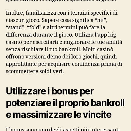
Inoltre, familiarizza con i termini specifici di
ciascun gioco. Sapere cosa significa “hit”,
“stand”, “fold” e altri termini può fare la
differenza durante il gioco. Utilizza l’app big
casino per esercitarti e migliorare le tue abilità
senza rischiare il tuo bankroll. Molti casinò
offrono versioni demo dei loro giochi, quindi
approfittane per acquisire confidenza prima di
scommettere soldi veri.
Utilizzare i bonus per
potenziare il proprio bankroll
e massimizzare le vincite
I bonus sono uno degli aspetti più interessanti