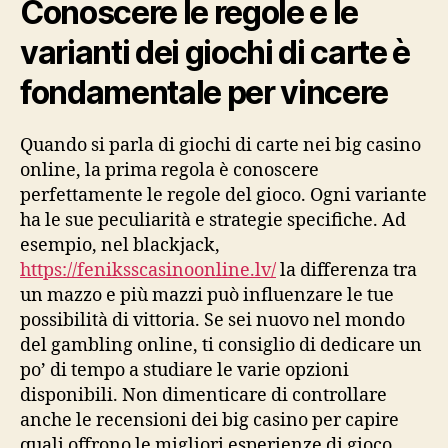
Conoscere le regole e le
varianti dei giochi di carte è
fondamentale per vincere
Quando si parla di giochi di carte nei big casino
online, la prima regola è conoscere
perfettamente le regole del gioco. Ogni variante
ha le sue peculiarità e strategie specifiche. Ad
esempio, nel blackjack,
https://feniksscasinoonline.lv/
la differenza tra
un mazzo e più mazzi può influenzare le tue
possibilità di vittoria. Se sei nuovo nel mondo
del gambling online, ti consiglio di dedicare un
po’ di tempo a studiare le varie opzioni
disponibili. Non dimenticare di controllare
anche le recensioni dei big casino per capire
quali offrono le migliori esperienze di gioco.