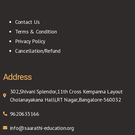
Contact Us
Terms & Condition
Privacy Policy
Cancellation/Refund
Address
302,Shivani Splendor,11th Cross Kempanna Layout
Cholanayakana Halli,RT Nagar,Bangalore-560032
9620635166
info@saarathi-education.org