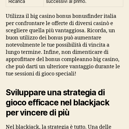
Ricarica
successivi al primo.
Utilizza il big casino bonus bonusfinder italia
per confrontare le offerte di diversi casinò e
scegliere quella più vantaggiosa. Ricorda, un
buon utilizzo dei bonus può aumentare
notevolmente le tue possibilità di vincita a
lungo termine. Infine, non dimenticare di
approfittare del bonus compleanno big casino,
che può darti un ulteriore vantaggio durante le
tue sessioni di gioco speciali!
Sviluppare una strategia di
gioco efficace nel blackjack
per vincere di più
Nel blackjack, la strategia è tutto. Una delle