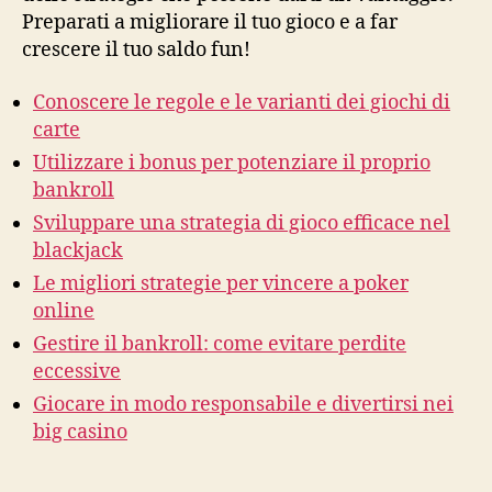
Preparati a migliorare il tuo gioco e a far
crescere il tuo saldo fun!
Conoscere le regole e le varianti dei giochi di
carte
Utilizzare i bonus per potenziare il proprio
bankroll
Sviluppare una strategia di gioco efficace nel
blackjack
Le migliori strategie per vincere a poker
online
Gestire il bankroll: come evitare perdite
eccessive
Giocare in modo responsabile e divertirsi nei
big casino