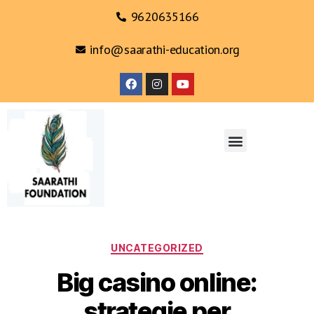
9620635166
info@saarathi-education.org
UNCATEGORIZED
Big casino online:
strategie per