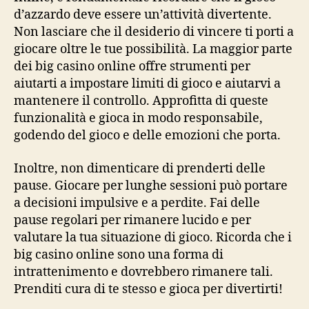
d’azzardo deve essere un’attività divertente.
Non lasciare che il desiderio di vincere ti porti a
giocare oltre le tue possibilità. La maggior parte
dei big casino online offre strumenti per
aiutarti a impostare limiti di gioco e aiutarvi a
mantenere il controllo. Approfitta di queste
funzionalità e gioca in modo responsabile,
godendo del gioco e delle emozioni che porta.
Inoltre, non dimenticare di prenderti delle
pause. Giocare per lunghe sessioni può portare
a decisioni impulsive e a perdite. Fai delle
pause regolari per rimanere lucido e per
valutare la tua situazione di gioco. Ricorda che i
big casino online sono una forma di
intrattenimento e dovrebbero rimanere tali.
Prenditi cura di te stesso e gioca per divertirti!